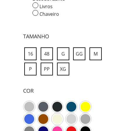
Livros
Chaveiro
TAMANHO
16
48
G
GG
M
P
PP
XG
COR