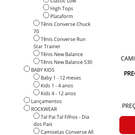
Classic Low
High Tops
Plataform
Tênis Converse Chuck
70
Tênis Converse Run
Star Trainer
Tênis New Balance
CAMI
Tênis New Balance 530
BABY KIDS
PRE
Baby 1 - 12 meses
Kids 1 - 4 anos
Kids 4 - 12 anos
Lançamentos
PREÇ
ROCKWEAR
Tal Pai Tal Filhos - Dia
dos Pais
Camisetas Converse All