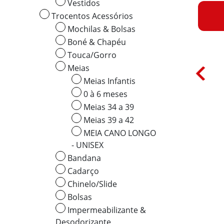
Vestidos
Trocentos Acessórios
Mochilas & Bolsas
Boné & Chapéu
Touca/Gorro
Meias
Meias Infantis
0 à 6 meses
Meias 34 a 39
Meias 39 a 42
MEIA CANO LONGO
- UNISEX
Bandana
Cadarço
Chinelo/Slide
Bolsas
Impermeabilizante &
Desodorizante